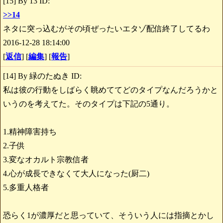
[15] By 13 ID:
>>14
ネタに突っ込むがその頃ぜったいエタゾ配信終了してるわ
2016-12-28 18:14:00
[
返信
] [
編集
] [
報告
]
[14] By 緑のたぬき ID:
私は彼の行動をしばらく眺めててどのタイプなんだろうかと
いうのを考えてた。そのタイプは下記の5通り。
1.精神障害持ち
2.子供
3.変なオカルト宗教信者
4.心が成長できなくて大人になった(厨二)
5.多重人格者
恐らく1が濃厚だと思っていて、そういう人には指摘とかし