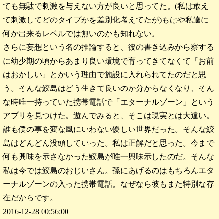
ても無駄で刺激を与えない方が良いと思ってた。(私は敢え
て刺激してどのタイプかを差別化考えてたが)もはや私達に
何か出来るレベルでは無いのかも知れない。
さらに妄想という名の推論すると、彼の書き込みから察する
に幼少期の頃からあまり良い環境で育ってきてなくて「お前
はおかしい」とかいう理由で施設に入れられてたのだと思
う。そんな鮫島はどう生きて良いのか分からなくなり、そん
な時唯一持っていた携帯電話で「エターナルゾーン」という
アプリを見つけた。遊んでみると、そこは現実とは大違い。
誰も僕の事を変な風にいわない優しい世界だった。そんな鮫
島はどんどん没頭していった。私は正解だと思った。今まで
何も興味を示さなかった鮫島が唯一興味示したのだ。そんな
私は今では鮫島のおじいさん。孫にあげるのはもちろんエタ
ーナルゾーンの入った携帯電話。なぜなら彼もまた特別な存
在だからです。
2016-12-28 00:56:00