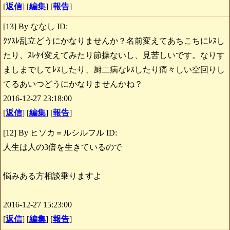
[
返信
] [
編集
] [
報告
]
[13] By ななし ID:
ｸｿｽﾚ乱立どうにかなりませんか？名前変えてあちこちにﾚｽし
たり、ｽﾚﾀｲ変えてみたり節操ないし、見苦しいです。なりす
ましまでしてﾚｽしたり、厨二病なﾚｽしたり痛々しい空回りし
てるあいつどうにかなりませんかね？
2016-12-27 23:18:00
[
返信
] [
編集
] [
報告
]
[12] By ヒソカ＝ルシルフル ID:
人生は人の3倍を生きているので
悩みある方相談乗りますよ
2016-12-27 15:23:00
[
返信
] [
編集
] [
報告
]