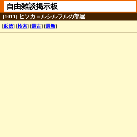
自由雑談掲示板
[1011] ヒソカ＝ルシルフルの部屋
[
返信
] [
検索
] [
最古
] [
最新
]