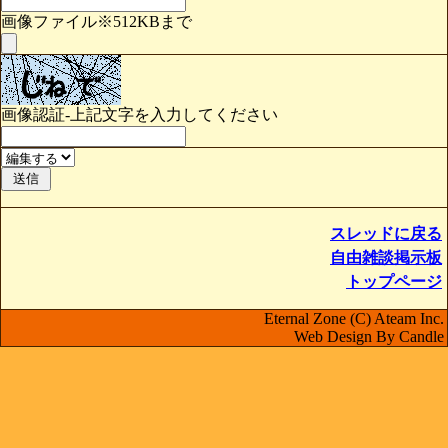
画像ファイル※512KBまで
画像認証-上記文字を入力してください
スレッドに戻る
自由雑談掲示板
トップページ
Eternal Zone (C) Ateam Inc.
Web Design By Candle