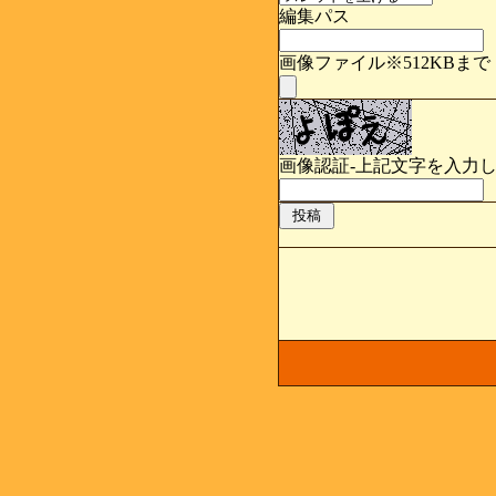
編集パス
画像ファイル※512KBまで
画像認証-上記文字を入力