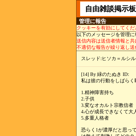
自由雑談掲示板
管理に報告
クッキーを有効にしてくだ
以下のメッセージを管理に
送信内容は送信者情報と共
不適切な報告が繰り返し送
スレッド:ヒソカ＝ルシ
[14] By 緑のたぬき ID:
私は彼の行動をしばらく
1.精神障害持ち
2.子供
3.変なオカルト宗教信者
4.心が成長できなくて大
5.多重人格者
恐らく1が濃厚だと思っ