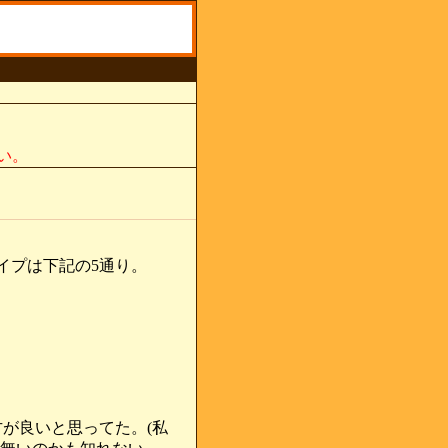
い。
イプは下記の5通り。
が良いと思ってた。(私