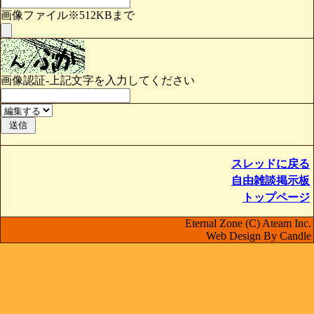
画像ファイル※512KBまで
画像認証-上記文字を入力してください
スレッドに戻る
自由雑談掲示板
トップページ
Eternal Zone (C) Ateam Inc.
Web Design By Candle