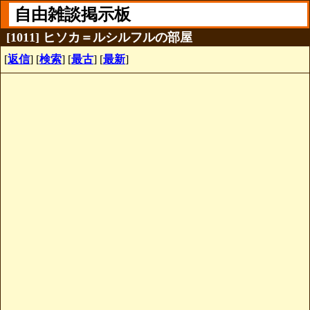
自由雑談掲示板
[1011] ヒソカ＝ルシルフルの部屋
[
返信
] [
検索
] [
最古
] [
最新
]