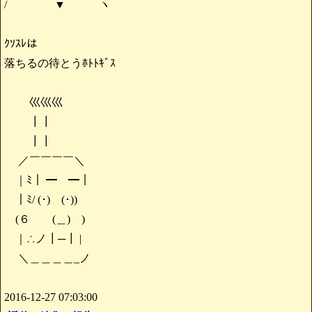
/ ▼ ヽ
ｸｿｽﾚは
落ちるの待とうﾎﾄﾄｷﾞｽ
巛巛巛
┃┃
┃┃
／￣￣￣￣＼
｜ﾐ｜ ━ ━｜
｜ﾐ/ (･) (･))
(６ (＿) )
｜∴ノ┃─┃ |
＼＿＿＿＿_ノ
2016-12-27 07:03:00