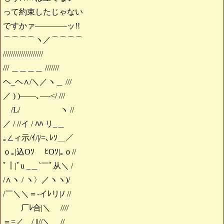
って約束したじゃない
ですかァ――――ッ!!
⌒⌒⌒⌒ヽ／⌒⌒⌒⌒
////////////////////
/// ＿＿＿＿ ///////
ヘ_ヘ∧/＼／ヽ＿ ///
／ ) )――､―-</ ///
/L/ ヽ //
／ / //イ / ﾊﾊ リ_＿
｡∠ィ示/ｲ/|/=､ﾚｿ＿／
ｏ｡|込Oｿ ﾋOｿ|｡ｏ//
ﾟ｜|ﾟu _＿`￣ﾟ从＼ /
/∧ヽ / ヽ〉／ヽヽ)/
/￣＼＼＝-イﾚリ|ﾉ //
厂ﾚ合|＼ ////
＝=／ / ||//＼＿ //