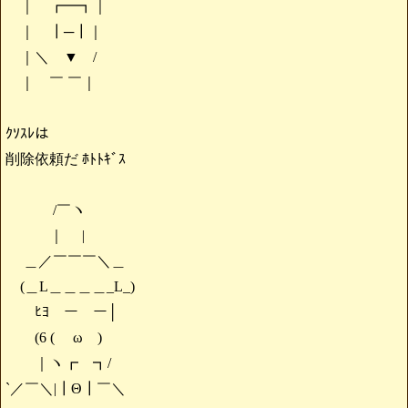
｜ ┏━┓｜
｜ ┃─┃｜
｜＼ ▼ /
｜ ￣ ￣｜
ｸｿｽﾚは
削除依頼だ ﾎﾄﾄｷﾞｽ
/￣ヽ
｜ |
＿／￣￣￣＼＿
(＿L＿＿＿＿_L_)
ﾋﾖ ー ー│
(6 ( ω )
｜ヽ┏ ┓/
`／￣＼|┃Θ┃￣＼