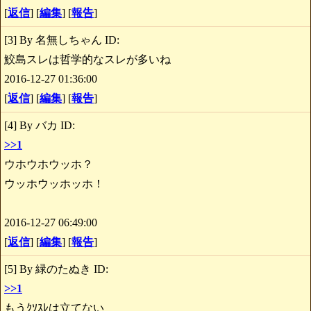
[
返信
] [
編集
] [
報告
]
[3] By 名無しちゃん ID:
鮫島スレは哲学的なスレが多いね
2016-12-27 01:36:00
[
返信
] [
編集
] [
報告
]
[4] By バカ ID:
>>1
ウホウホウッホ？
ウッホウッホッホ！
2016-12-27 06:49:00
[
返信
] [
編集
] [
報告
]
[5] By 緑のたぬき ID:
>>1
もうｸｿｽﾚは立てない