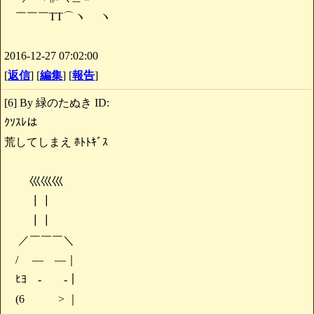
￣￣￣TT⌒ヽ ヽ
2016-12-27 07:02:00
[
返信
] [
編集
] [
報告
]
[6] By 緑のたぬき ID:
ｸｿｽﾚは
荒してしまえ ﾎﾄﾄｷﾞｽ
巛巛巛
┃┃
┃┃
／￣￣￣＼
/ ― ―｜
ﾋﾖ - -｜
(6 > ｜