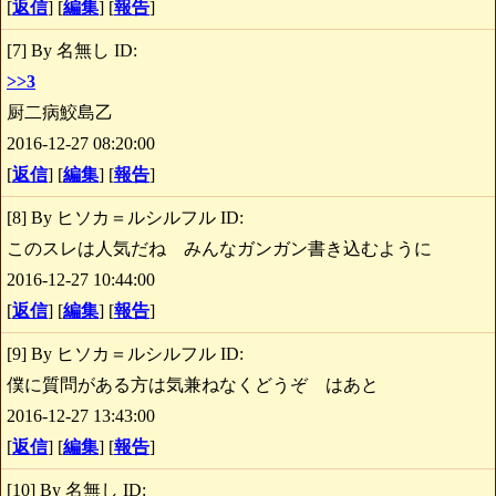
[
返信
] [
編集
] [
報告
]
[7] By 名無し ID:
>>3
厨二病鮫島乙
2016-12-27 08:20:00
[
返信
] [
編集
] [
報告
]
[8] By ヒソカ＝ルシルフル ID:
このスレは人気だね みんなガンガン書き込むように
2016-12-27 10:44:00
[
返信
] [
編集
] [
報告
]
[9] By ヒソカ＝ルシルフル ID:
僕に質問がある方は気兼ねなくどうぞ はあと
2016-12-27 13:43:00
[
返信
] [
編集
] [
報告
]
[10] By 名無し ID: