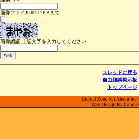
画像ファイル※512KBまで
画像認証-上記文字を入力してください
スレッドに戻る
自由雑談掲示板
トップページ
Eternal Zone (C) Ateam Inc.
Web Design By Candle