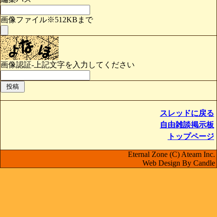
画像ファイル※512KBまで
画像認証-上記文字を入力してください
スレッドに戻る
自由雑談掲示板
トップページ
Eternal Zone (C) Ateam Inc.
Web Design By Candle