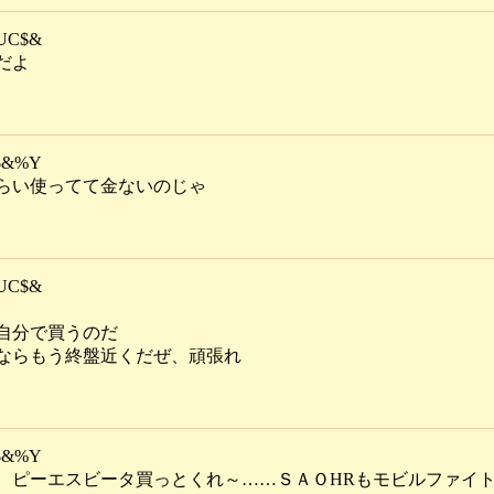
UC$&
だよ
$&%Y
らい使ってて金ないのじゃ
UC$&
自分で買うのだ
ならもう終盤近くだぜ、頑張れ
$&%Y
、ピーエスビータ買っとくれ～……ＳＡＯHRもモビルファイ