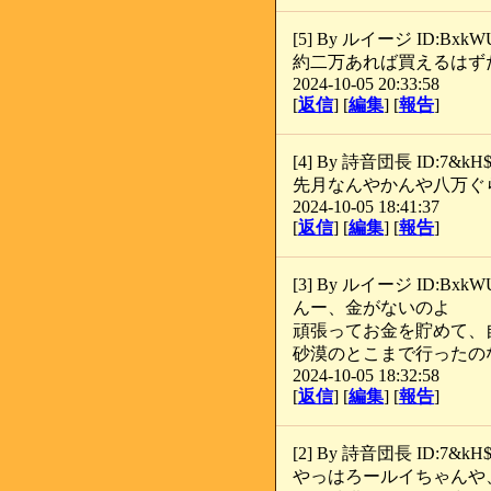
[5] By ルイージ ID:BxkW
約二万あれば買えるはず
2024-10-05 20:33:58
[
返信
] [
編集
] [
報告
]
[4] By 詩音団長 ID:7&kH
先月なんやかんや八万ぐ
2024-10-05 18:41:37
[
返信
] [
編集
] [
報告
]
[3] By ルイージ ID:BxkW
んー、金がないのよ
頑張ってお金を貯めて、
砂漠のとこまで行ったの
2024-10-05 18:32:58
[
返信
] [
編集
] [
報告
]
[2] By 詩音団長 ID:7&kH
やっはろールイちゃんや