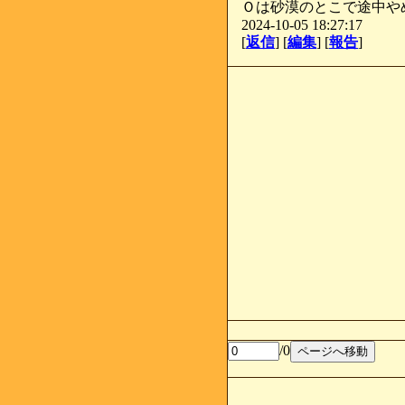
Ｏは砂漠のとこで途中や
2024-10-05 18:27:17
[
返信
] [
編集
] [
報告
]
/0