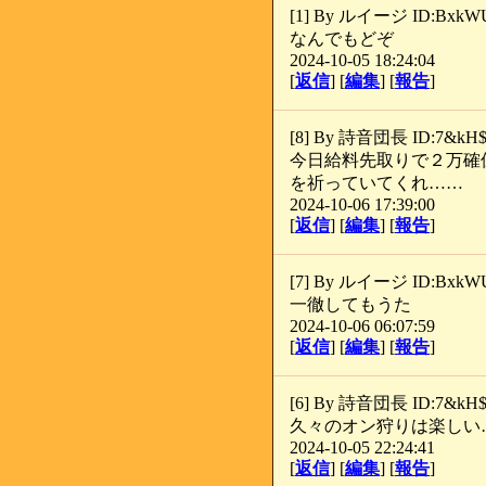
[1] By ルイージ ID:BxkW
なんでもどぞ
2024-10-05 18:24:04
[
返信
] [
編集
] [
報告
]
[8] By 詩音団長 ID:7&kH
今日給料先取りで２万確
を祈っていてくれ……
2024-10-06 17:39:00
[
返信
] [
編集
] [
報告
]
[7] By ルイージ ID:BxkW
一徹してもうた
2024-10-06 06:07:59
[
返信
] [
編集
] [
報告
]
[6] By 詩音団長 ID:7&kH
久々のオン狩りは楽しい
2024-10-05 22:24:41
[
返信
] [
編集
] [
報告
]