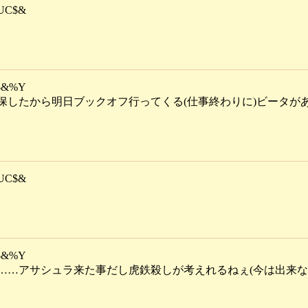
UC$&
$&%Y
保したから明日ブックオフ行ってくる(仕事終わりに)ビータが
UC$&
$&%Y
……アサシュラ来た事だし虎鉄殺しが考えれるねぇ(今は出来な