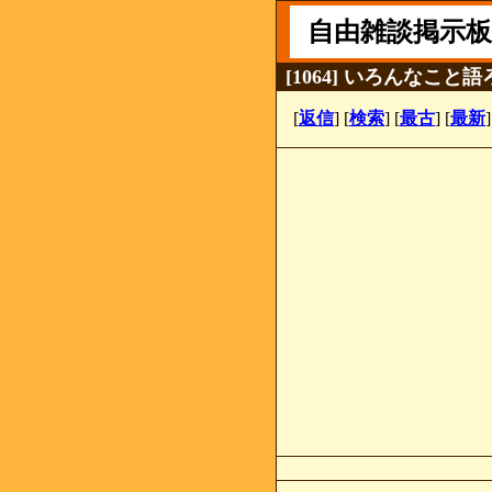
自由雑談掲示板
[1064] いろんなこと
[
返信
] [
検索
] [
最古
] [
最新
]