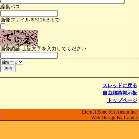
編集パス
画像ファイル※512KBまで
画像認証-上記文字を入力してください
スレッドに戻る
自由雑談掲示板
トップページ
Eternal Zone (C) Ateam Inc.
Web Design By Candle