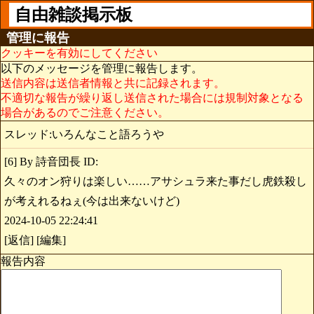
自由雑談掲示板
管理に報告
クッキーを有効にしてください
以下のメッセージを管理に報告します。
送信内容は送信者情報と共に記録されます。
不適切な報告が繰り返し送信された場合には規制対象となる
場合があるのでご注意ください。
スレッド:いろんなこと語ろうや
[6] By 詩音団長 ID:
久々のオン狩りは楽しい……アサシュラ来た事だし虎鉄殺し
が考えれるねぇ(今は出来ないけど)
2024-10-05 22:24:41
[返信] [編集]
報告内容