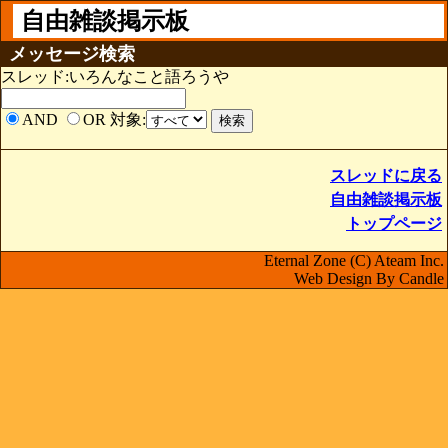
自由雑談掲示板
メッセージ検索
スレッド:いろんなこと語ろうや
AND
OR
対象:
スレッドに戻る
自由雑談掲示板
トップページ
Eternal Zone (C) Ateam Inc.
Web Design By Candle