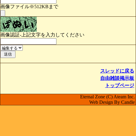
画像ファイル※512KBまで
画像認証-上記文字を入力してください
スレッドに戻る
自由雑談掲示板
トップページ
Eternal Zone (C) Ateam Inc.
Web Design By Candle