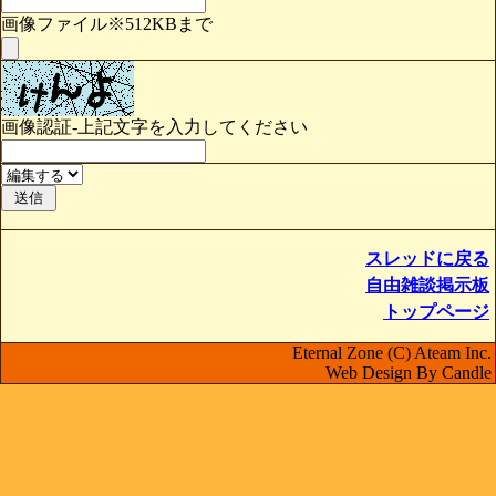
画像ファイル※512KBまで
画像認証-上記文字を入力してください
スレッドに戻る
自由雑談掲示板
トップページ
Eternal Zone (C) Ateam Inc.
Web Design By Candle