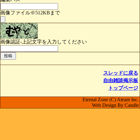
画像ファイル※512KBまで
画像認証-上記文字を入力してください
スレッドに戻る
自由雑談掲示板
トップページ
Eternal Zone (C) Ateam Inc.
Web Design By Candle