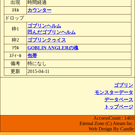
出現
時間経過
ｽｷﾙ
カウンター
ドロップ
ゴブリンヘルム
枠1
凹んだゴブリンヘルム
枠2
ゴブリンクゥイス
ｿｳﾙ
GOBLIN ANGLERの魂
ｽﾃｨｰﾙ
包帯
備考
特になし
更新
2015-04-11
ゴブリン
モンスターデータ
データベース
トップページ
AccsessCount : 1403
Eternal Zone (C) Ateam Inc.
Web Design By Candle