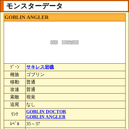
モンスターデータ
GOBLIN ANGLER
ｿﾞｰﾝ
サキレス岩礁
種族
ゴブリン
移動
普通
攻速
普通
索敵
視覚
追尾
なし
GOBLIN DOCTOR
ﾘﾝｸ
GOBLIN ANGLER
ﾚﾍﾞﾙ
35～37