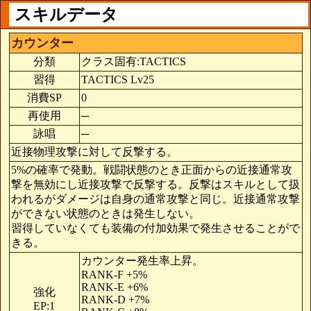
スキルデータ
カウンター
分類
クラス固有:TACTICS
習得
TACTICS Lv25
消費SP
0
再使用
─
詠唱
─
近接物理攻撃に対して反撃する。
5%の確率で発動。戦闘状態のとき正面からの近接通常攻
撃を無効にし近接攻撃で反撃する。反撃はスキルとして扱
われるがダメージは自身の通常攻撃と同じ。近接通常攻撃
ができない状態のときは発生しない。
習得していなくても装備の付加効果で発生させることがで
きる。
カウンター発生率上昇。
RANK-F +5%
RANK-E +6%
強化
RANK-D +7%
EP:1