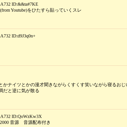
732 ID:&&ta#7KE
rom Youtube)をひたすら貼っていくスレ
32 ID:d9J3q0n+
とかナイツとかの漫才聞きながらくすくす笑いながら寝るおじ
調だと逆に気が散る
A732 ID:QoWzKw3X
2000 音源 音源配布付き