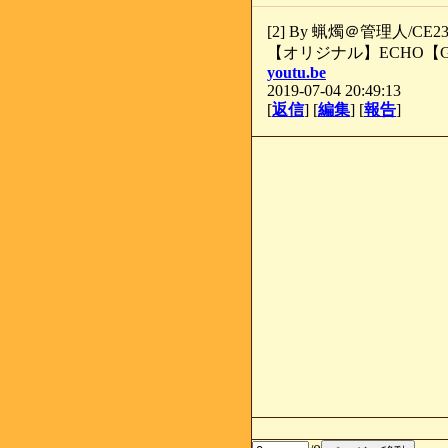
[2] By 蝋燭＠管理人/CE23A
【オリジナル】ECHO【GUM
youtu.be
2019-07-04 20:49:13
[
返信
] [
編集
] [
報告
]