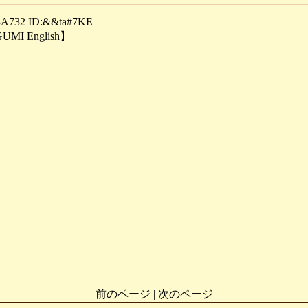
732 ID:&&ta#7KE
I English】
前のページ | 次のページ