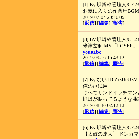
[1] By 蝋燭＠管理人/CE23A
お気に入りの作業用BGM(f
2019-07-04 20:46:05
[
返信
] [
編集
] [
報告
]
[8] By 蝋燭＠管理人/CE23A7
米津玄師 MV「LOSER」
youtu.be
2019-09-16 16:43:12
[
返信
] [
編集
] [
報告
]
[7] By ない ID:Zr3UcU3V
俺の睡眠用
つべでサンドイッチマン
蝋燭が貼ってるような曲
2019-08-30 02:12:13
[
返信
] [
編集
] [
報告
]
[6] By 蝋燭＠管理人/CE23
‪【太鼓の達人】 ドンカマ