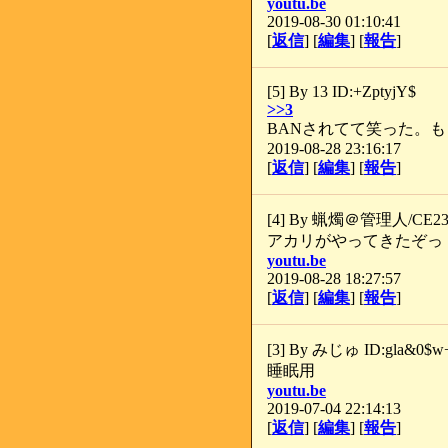
youtu.be
‬
2019-08-30 01:10:41
[
返信
] [
編集
] [
報告
]
[5] By 13 ID:+ZptyjY$
>>3
BANされてて笑った。
2019-08-28 23:16:17
[
返信
] [
編集
] [
報告
]
[4] By 蝋燭＠管理人/CE23
‪アカリがやってきたぞっ
youtu.be
2019-08-28 18:27:57
[
返信
] [
編集
] [
報告
]
[3] By みじゅ ID:gla&0$w
睡眠用
youtu.be
2019-07-04 22:14:13
[
返信
] [
編集
] [
報告
]