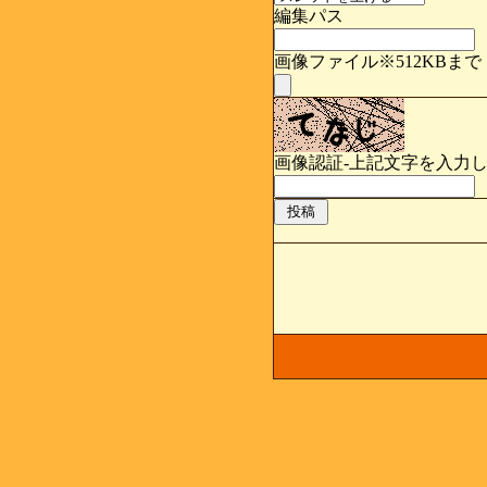
編集パス
画像ファイル※512KBまで
画像認証-上記文字を入力