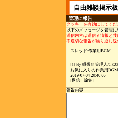
自由雑談掲示板
管理に報告
クッキーを有効にしてくだ
以下のメッセージを管理に
送信内容は送信者情報と共
不適切な報告が繰り返し送
スレッド:作業用BGM
[1] By 蝋燭＠管理人/CE23A
お気に入りの作業用BGM(f
2019-07-04 20:46:05
[返信] [編集]
報告内容