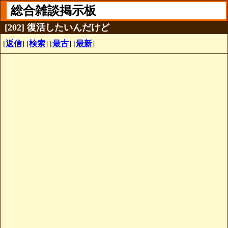
総合雑談掲示板
[202] 復活したいんだけど
[
返信
] [
検索
] [
最古
] [
最新
]