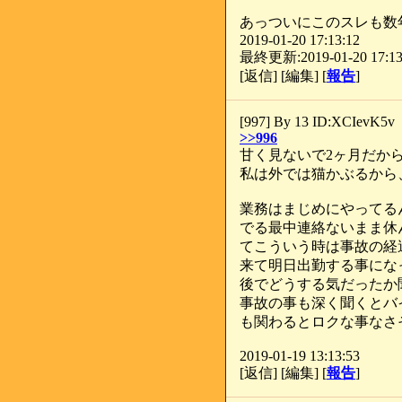
あっついにこのスレも数
2019-01-20 17:13:12
最終更新:2019-01-20 17:13
[返信] [編集] [
報告
]
[997] By 13 ID:XCIevK5v
>>996
甘く見ないで2ヶ月だか
私は外では猫かぶるから
業務はまじめにやってる
でる最中連絡ないまま休
てこういう時は事故の経
来て明日出勤する事にな
後でどうする気だったか
事故の事も深く聞くとバ
も関わるとロクな事なさ
2019-01-19 13:13:53
[返信] [編集] [
報告
]