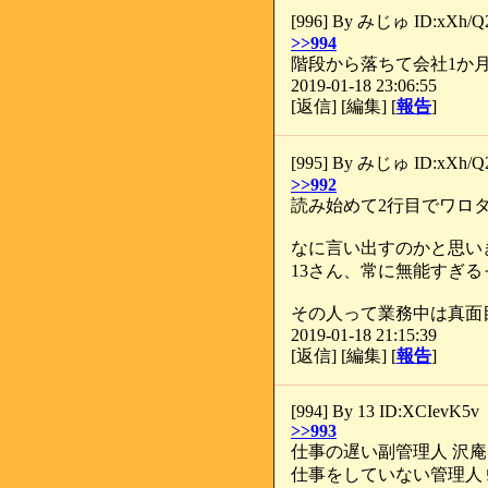
[996] By みじゅ ID:xXh/Q
>>994
階段から落ちて会社1か
2019-01-18 23:06:55
[返信] [編集] [
報告
]
[995] By みじゅ ID:xXh/Q
>>992
読み始めて2行目でワロ
なに言い出すのかと思い
13さん、常に無能すぎ
その人って業務中は真面
2019-01-18 21:15:39
[返信] [編集] [
報告
]
[994] By 13 ID:XCIevK5v
>>993
仕事の遅い副管理人 沢庵
仕事をしていない管理人