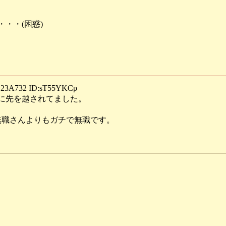
・・(困惑)
3A732 ID:sT55YKCp
んに先を越されてました。
無職さんよりもガチで無職です。