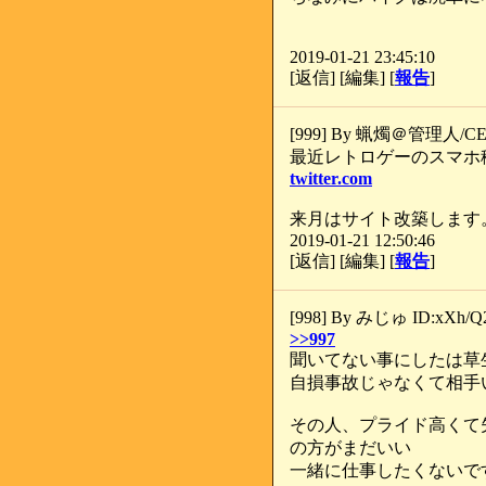
2019-01-21 23:45:10
[返信] [編集] [
報告
]
[999] By 蝋燭＠管理人/CE2
最近レトロゲーのスマホ
twitter.com
来月はサイト改築します
2019-01-21 12:50:46
[返信] [編集] [
報告
]
[998] By みじゅ ID:xXh/Q
>>997
聞いてない事にしたは草
自損事故じゃなくて相手
その人、プライド高くて
の方がまだいい
一緒に仕事したくないで