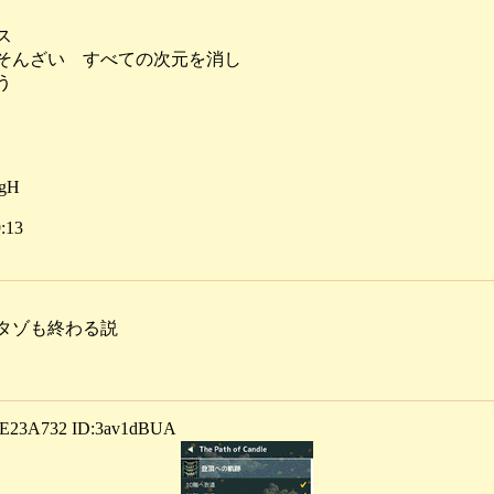
ス
そんざい すべての次元を消し
う
hgH
:13
タゾも終わる説
23A732 ID:3av1dBUA