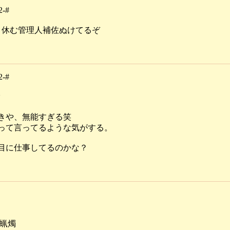
2-#
月休む管理人補佐ぬけてるぞ
2-#
タ
きや、無能すぎる笑
るって言ってるような気がする。
目に仕事してるのかな？
 蝋燭