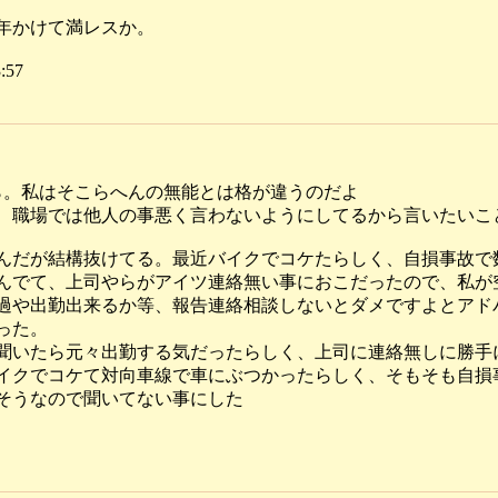
年かけて満レスか。
:57
ら。私はそこらへんの無能とは格が違うのだよ
、職場では他人の事悪く言わないようにしてるから言いたいこ
んだが結構抜けてる。最近バイクでコケたらしく、自損事故で
んでて、上司やらがアイツ連絡無い事におこだったので、私が
過や出勤出来るか等、報告連絡相談しないとダメですよとアド
った。
聞いたら元々出勤する気だったらしく、上司に連絡無しに勝手
イクでコケて対向車線で車にぶつかったらしく、そもそも自損
そうなので聞いてない事にした