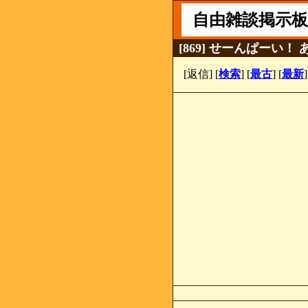
自由雑談掲示板
[869] せーんぱーい
[返信] [
検索
] [
最古
] [
最新
]