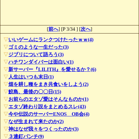
[
前へ
] [P 3/34 ] [
次へ
]
▽
いいゲームにランクつけたったｗｗ(4)
▽
ゴミのような一生だった(3)
▽
ジブリについて語ろう(3)
▽
ハチワンダイバーは面白い(1)
▽
新サーバー『LILITH』を愛せるか？(6)
▽
人生はいつも末日(1)
▽
畑を耕し種をまき共食いをしよう(2)
▽
鮫島、最後の〇〇日(15)
▽
お前らのエタゾ愛はそんなものか(1)
▽
エタゾ終わり説をまとめるスレ(43)
▽
今や伝説のサーバーENOS OB会(4)
▽
なぜ生まれて来たのか(2)
▽
神はなぜ我々をつくったのか(3)
▽
３連釘パンチ(9)