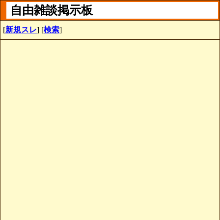
自由雑談掲示板
[
新規スレ
] [
検索
]