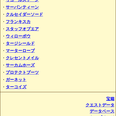
・
サーパンティーン
・
クルセイダーソード
・
フランキスカ
・
スタッフオブエア
・
ウィローボウ
・
タージシールド
・
マーターローブ
・
クレセントメイル
・
サーカムホーズ
・
プロテクトブーツ
・
ガーネット
・
ターコイズ
宝箱
クエストデータ
データベース