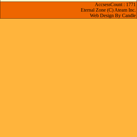
AccsessCount : 1771
Eternal Zone (C) Ateam Inc.
Web Design By Candle