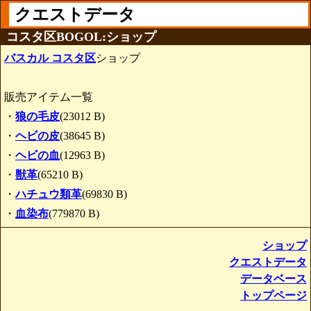
クエストデータ
コスタ区BOGOL:ショップ
バスカル コスタ区
ショップ
販売アイテム一覧
・
狼の毛皮
(23012 B)
・
ヘビの皮
(38645 B)
・
ヘビの血
(12963 B)
・
獣革
(65210 B)
・
ハチュウ類革
(69830 B)
・
血染布
(779870 B)
ショップ
クエストデータ
データベース
トップページ