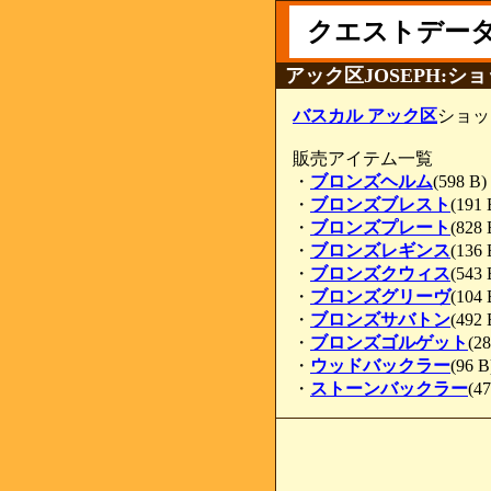
クエストデー
アック区JOSEPH:シ
バスカル アック区
ショッ
販売アイテム一覧
・
ブロンズヘルム
(598 B)
・
ブロンズブレスト
(191 
・
ブロンズプレート
(828 
・
ブロンズレギンス
(136 
・
ブロンズクウィス
(543 
・
ブロンズグリーヴ
(104 
・
ブロンズサバトン
(492 
・
ブロンズゴルゲット
(28
・
ウッドバックラー
(96 B
・
ストーンバックラー
(47