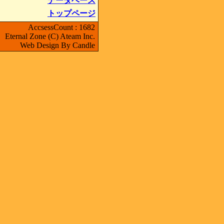
データベース
トップページ
AccsessCount : 1682
Eternal Zone (C) Ateam Inc.
Web Design By Candle