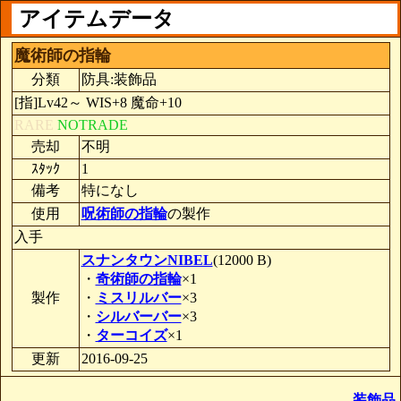
アイテムデータ
魔術師の指輪
分類
防具:装飾品
[指]Lv42～ WIS+8 魔命+10
RARE
NOTRADE
売却
不明
ｽﾀｯｸ
1
備考
特になし
使用
呪術師の指輪
の製作
入手
スナンタウンNIBEL
(12000 B)
・
奇術師の指輪
×1
製作
・
ミスリルバー
×3
・
シルバーバー
×3
・
ターコイズ
×1
更新
2016-09-25
装飾品