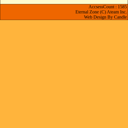
AccsessCount : 1585
Eternal Zone (C) Ateam Inc.
Web Design By Candle