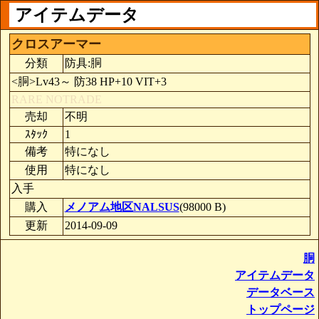
アイテムデータ
クロスアーマー
分類
防具:胴
<胴>Lv43～ 防38 HP+10 VIT+3
RARE
NOTRADE
売却
不明
ｽﾀｯｸ
1
備考
特になし
使用
特になし
入手
購入
メノアム地区NALSUS
(98000 B)
更新
2014-09-09
胴
アイテムデータ
データベース
トップページ