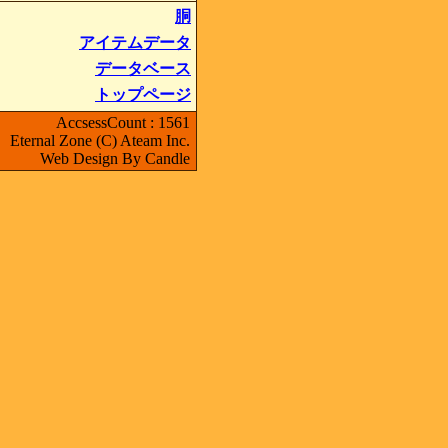
胴
アイテムデータ
データベース
トップページ
AccsessCount : 1561
Eternal Zone (C) Ateam Inc.
Web Design By Candle