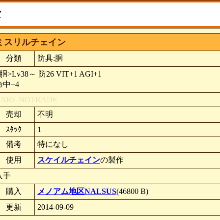
タ
ミスリルチェイン
分類
防具:胴
胴>Lv38～ 防26 VIT+1 AGI+1
命中+4
RARE
NOTRADE
売却
不明
ｽﾀｯｸ
1
備考
特になし
使用
スケイルチェイン
の製作
入手
購入
メノアム地区NALSUS
(46800 B)
更新
2014-09-09