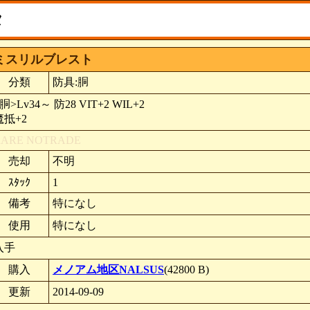
タ
ミスリルブレスト
分類
防具:胴
胴>Lv34～ 防28 VIT+2 WIL+2
魔抵+2
RARE
NOTRADE
売却
不明
ｽﾀｯｸ
1
備考
特になし
使用
特になし
入手
購入
メノアム地区NALSUS
(42800 B)
更新
2014-09-09