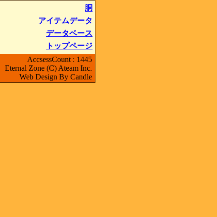
胴
アイテムデータ
データベース
トップページ
AccsessCount : 1445
Eternal Zone (C) Ateam Inc.
Web Design By Candle