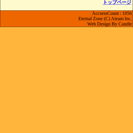
トップページ
AccsessCount : 1056
Eternal Zone (C) Ateam Inc.
Web Design By Candle