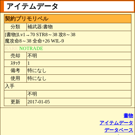
アイテムデータ
契約プリモリベル
分類
補武器:書物
[書物]Lv1→70 STR8～38 攻8～38
魔攻命8～38 全命+26 WIL-9
RARE
NOTRADE
売却
不明
ｽﾀｯｸ
1
備考
特になし
使用
特になし
入手
不明
更新
2017-01-05
書物
アイテムデータ
データベース