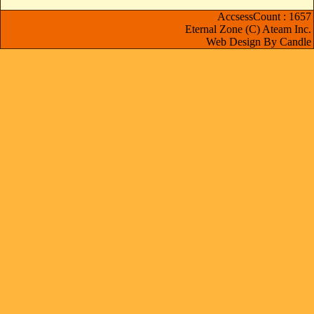
AccsessCount : 1657
Eternal Zone (C) Ateam Inc.
Web Design By Candle