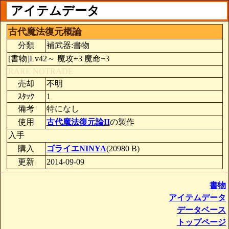
アイテムデータ
古代魔法復元概論
分類
補武器:書物
[書物]Lv42～ 魔攻+3 魔命+3
RARE
NOTRADE
売却
不明
ｽﾀｯｸ
1
備考
特になし
使用
古代魔法復元論II
の製作
入手
購入
ゴライエNINYA
(20980 B)
更新
2014-09-09
書物
アイテムデータ
データベース
トップページ