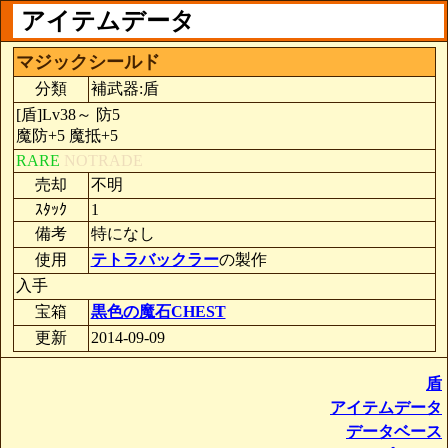
アイテムデータ
マジックシールド
分類
補武器:盾
[盾]Lv38～ 防5
魔防+5 魔抵+5
RARE
NOTRADE
売却
不明
ｽﾀｯｸ
1
備考
特になし
使用
テトラバックラー
の製作
入手
宝箱
黒色の魔石CHEST
更新
2014-09-09
盾
アイテムデータ
データベース