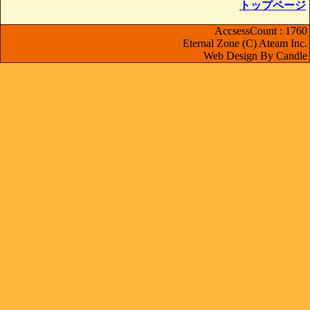
トップページ
AccsessCount : 1760
Eternal Zone (C) Ateam Inc.
Web Design By Candle