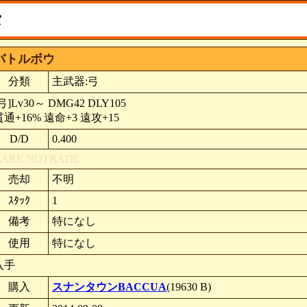
タ
バトルボウ
分類
主武器:弓
弓]Lv30～ DMG42 DLY105
貫通+16% 遠命+3 遠攻+15
D/D
0.400
RARE
NOTRADE
売却
不明
ｽﾀｯｸ
1
備考
特になし
使用
特になし
入手
購入
スナンタウンBACCUA
(19630 B)