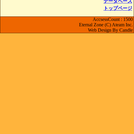
データベース
トップページ
AccsessCount : 1500
Eternal Zone (C) Ateam Inc.
Web Design By Candle