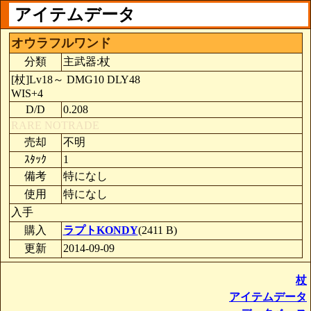
アイテムデータ
オウラフルワンド
分類
主武器:杖
[杖]Lv18～ DMG10 DLY48
WIS+4
D/D
0.208
RARE
NOTRADE
売却
不明
ｽﾀｯｸ
1
備考
特になし
使用
特になし
入手
購入
ラプトKONDY
(2411 B)
更新
2014-09-09
杖
アイテムデータ