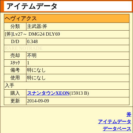
アイテムデータ
ヘヴィアクス
分類
主武器:斧
[斧]Lv27～ DMG24 DLY69
D/D
0.348
RARE
NOTRADE
売却
不明
ｽﾀｯｸ
1
備考
特になし
使用
特になし
入手
購入
スナンタウンXEON
(15913 B)
更新
2014-09-09
斧
アイテムデータ
データベース