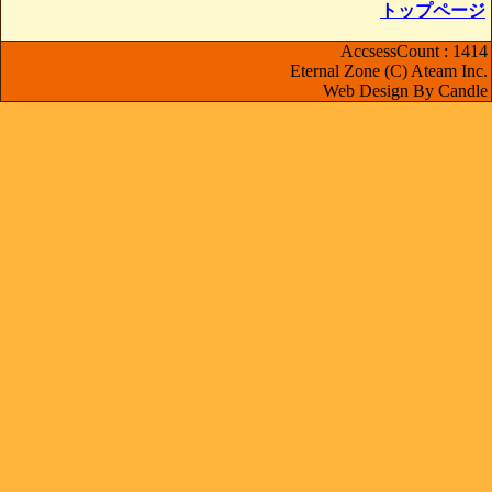
トップページ
AccsessCount : 1414
Eternal Zone (C) Ateam Inc.
Web Design By Candle