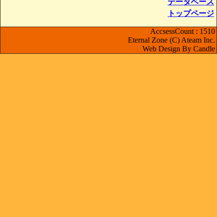
データベース
トップページ
AccsessCount : 1510
Eternal Zone (C) Ateam Inc.
Web Design By Candle