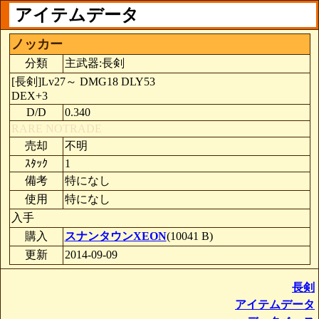
アイテムデータ
ノッカー
分類
主武器:長剣
[長剣]Lv27～ DMG18 DLY53
DEX+3
D/D
0.340
RARE
NOTRADE
売却
不明
ｽﾀｯｸ
1
備考
特になし
使用
特になし
入手
購入
スナンタウンXEON
(10041 B)
更新
2014-09-09
長剣
アイテムデータ