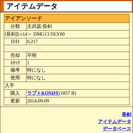
アイテムデータ
アイアンソード
分類
主武器:長剣
[長剣]Lv14～ DMG13 DLY60
D/D
0.217
RARE
NOTRADE
売却
不明
ｽﾀｯｸ
1
備考
特になし
使用
特になし
入手
購入
ラプトKONDY
(1857 B)
更新
2014-09-09
長剣
アイテムデータ
データベース