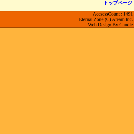
トップページ
AccsessCount : 1491
Eternal Zone (C) Ateam Inc.
Web Design By Candle