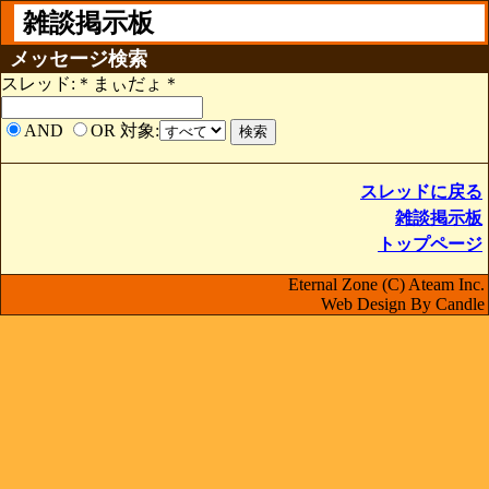
雑談掲示板
メッセージ検索
スレッド:＊まぃだょ＊
AND
OR
対象:
スレッドに戻る
雑談掲示板
トップページ
Eternal Zone (C) Ateam Inc.
Web Design By Candle