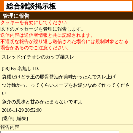
総合雑談掲示板
管理に報告
クッキーを有効にしてください
以下のメッセージを管理に報告します。
送信内容は送信者情報と共に記録されます。
不適切な報告が繰り返し送信された場合には規制対象となる
場合があるのでご注意ください。
スレッド:イチオシのカップ麺スレ
[58] By 名無し ID:
袋麺だけどラ王の豚骨醤油が美味かったんでスレ上げ
つけ麺かっ、ってくらいスープをお湯少なめで作ってくださ
い
魚介の風味と甘みがたまらないですよ
2016-11-29 20:52:00
[返信] [編集]
報告内容