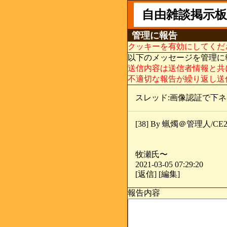
自由雑談掲示板
管理に報告
クッキーを有効にしてくだ
以下のメッセージを管理に
送信内容は送信者情報と共
不適切な報告が繰り返し送
スレッド:画像認証で下
[38] By 蝋燭＠管理人/CE23
牧瀬氏〜
2021-03-05 07:29:20
[返信] [編集]
報告内容