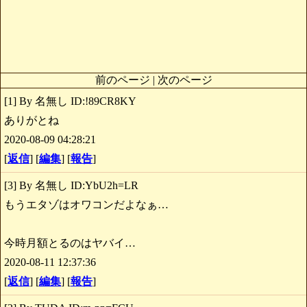
前のページ | 次のページ
[1] By 名無し ID:!89CR8KY
ありがとね
2020-08-09 04:28:21
[
返信
] [
編集
] [
報告
]
[3] By 名無し ID:YbU2h=LR
もうエタゾはオワコンだよなぁ…
今時月額とるのはヤバイ…
2020-08-11 12:37:36
[
返信
] [
編集
] [
報告
]