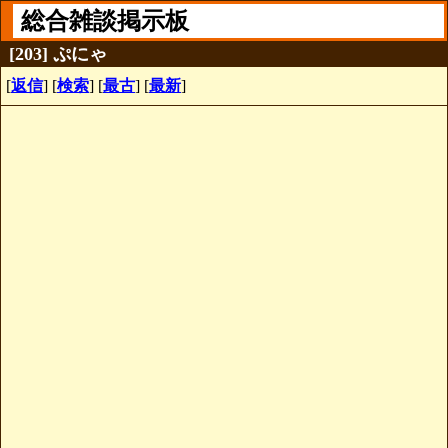
総合雑談掲示板
[203] ぷにゃ
[
返信
] [
検索
] [
最古
] [
最新
]