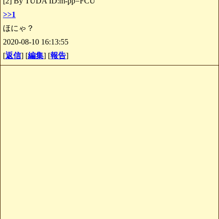
[2] By TUDA ID:m-pp=FCU
>>1
ほにゃ？
2020-08-10 16:13:55
[
返信
] [
編集
] [
報告
]