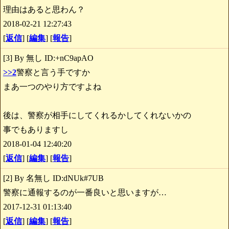
理由はあると思わん？
2018-02-21 12:27:43
[
返信
] [
編集
] [
報告
]
[3] By 無し ID:+nC9apAO
>>2
警察と言う手ですか
まあ一つのやり方ですよね
後は、警察が相手にしてくれるかしてくれないかの
事でもありますし
2018-01-04 12:40:20
[
返信
] [
編集
] [
報告
]
[2] By 名無し ID:dNUk#7UB
警察に通報するのが一番良いと思いますが…
2017-12-31 01:13:40
[
返信
] [
編集
] [
報告
]