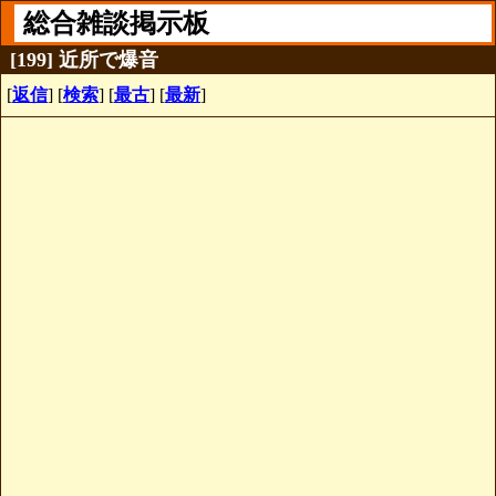
総合雑談掲示板
[199] 近所で爆音
[
返信
] [
検索
] [
最古
] [
最新
]