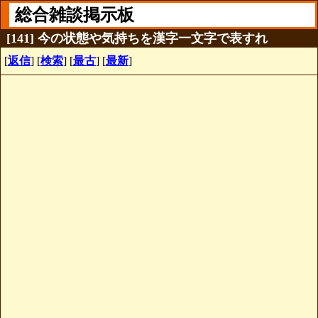
総合雑談掲示板
[141] 今の状態や気持ちを漢字一文字で表すれ
[
返信
] [
検索
] [
最古
] [
最新
]