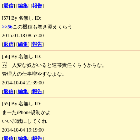
[
返信
] [
編集
] [
報告
]
[57] By 名無し ID:
>>56
この機種も巻き添えくらう
2015-01-18 08:57:00
[
返信
] [
編集
] [
報告
]
[56] By 名無し ID:
一人変な奴がいると連帯責任くらうからな。
管理人の仕事増やすなよな。
2014-10-04 21:39:00
[
返信
] [
編集
] [
報告
]
[55] By 名無し ID:
まーたiPhone規制かよ
いい加減にしてくれ
2014-10-04 19:19:00
[
返信
] [
編集
] [
報告
]