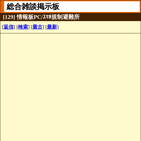
総合雑談掲示板
[129] 情報板PC/ｽﾏﾎ規制避難所
[
返信
] [
検索
] [
最古
] [
最新
]