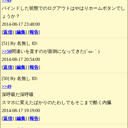
>>49
バインドした状態でのログアウトはやはりホームボタンでし
ょうか？
2014-08-17 23:48:00
[
返信
] [
編集
] [
報告
]
[51] By 名無し ID:
>>50
間違いを直すのが面倒になってきた(´-ω-｀)
2014-08-17 20:54:00
[
返信
] [
編集
] [
報告
]
[50] By 名無し ID:
>>49
深呼吸だ深呼吸
スマホに変えたばかりのたわしでもそこまで酷く内臓
2014-08-17 19:19:00
[
返信
] [
編集
] [
報告
]