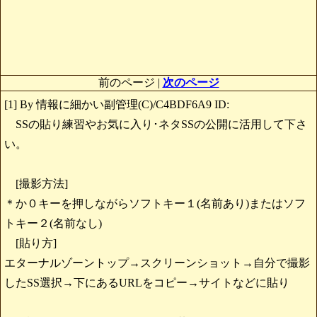
前のページ |
次のページ
[1] By 情報に細かい副管理(C)/C4BDF6A9 ID:
SSの貼り練習やお気に入り･ネタSSの公開に活用して下さ
い。
[撮影方法]
＊か０キーを押しながらソフトキー１(名前あり)またはソフ
トキー２(名前なし)
[貼り方]
エターナルゾーントップ→スクリーンショット→自分で撮影
したSS選択→下にあるURLをコピー→サイトなどに貼り