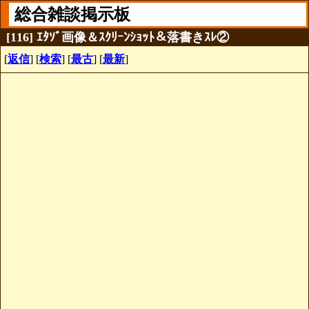
総合雑談掲示板
[116] ｴﾀｿﾞ画像＆ｽｸﾘｰﾝｼｮｯﾄ＆落書きｽﾚ②
[
返信
] [
検索
] [
最古
] [
最新
]