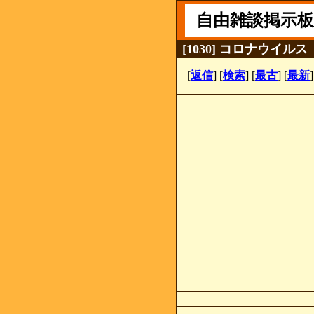
自由雑談掲示板
[1030] コロナウイルス
[
返信
] [
検索
] [
最古
] [
最新
]