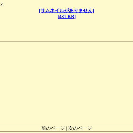
wZ
[サムネイルがありません]
[431 KB]
前のページ | 次のページ