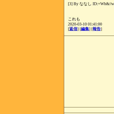
[3] By ななし ID:+Wh&//
これも
2020-03-10 01:41:00
[
返信
] [
編集
] [
報告
]