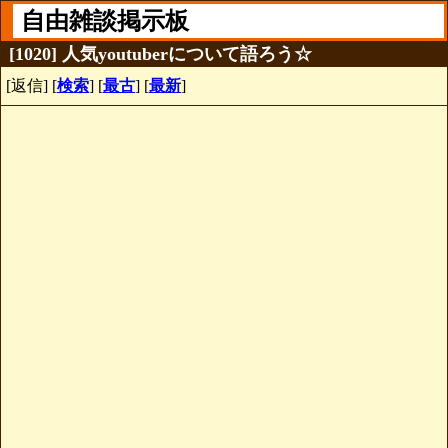
自由雑談掲示板
[1020] 人気youtuberについて語ろう☆
[返信] [
検索
] [
最古
] [
最新
]