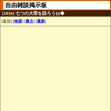
自由雑談掲示板
[1016] 七つの大罪を語ろう§§◆
[返信] [
検索
] [
最古
] [
最新
]