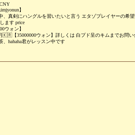
0rCNY
jyonun】
中、真剣にハングルを習いたいと言う エタゾプレイヤーの希
す price
0000ウォン】
0000円🇰🇷【35000000ウォン】詳しくは 白プド呈のキムまで
、hahaha君がレッスン中です