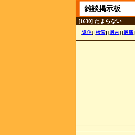
雑談掲示板
[1630] たまらない
[
返信
] [
検索
] [
最古
] [
最新
]