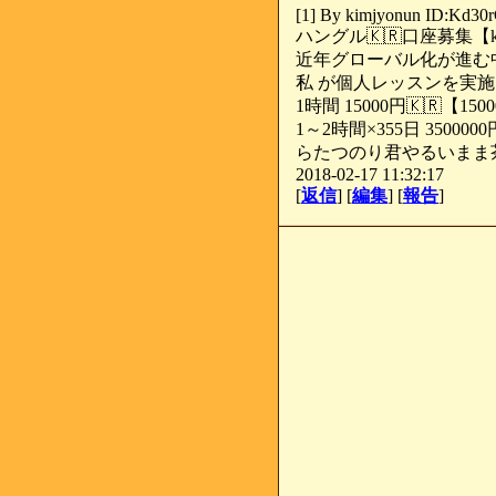
[1] By kimjyonun ID:Kd3
ハングル🇰🇷口座募集【kim
近年グローバル化が進む
私 が個人レッスンを実施しま
1時間 15000円🇰🇷【15
1～2時間×355日 350
らたつのり君やるいまま茶
2018-02-17 11:32:17
[
返信
] [
編集
] [
報告
]